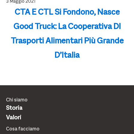
3 Maggio 2021
CTA E CTL Si Fondono, Nasce
Good Truck: La Cooperativa DI
Trasporti Alimentari Più Grande
D’Italia
Chi siamo
Storia
Valori
Cosa facciamo